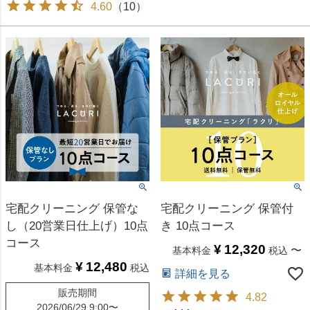
4.60
（
10
）
宅配クリーニング 保管な
宅配クリーニング 保管付
し（20営業日仕上げ）10点
き 10点コース
コース
¥
12,320
〜
基本料金
税込
¥
12,480
基本料金
税込
詳細を見る
販売期間
4.82
2026/06/29 9:00
〜