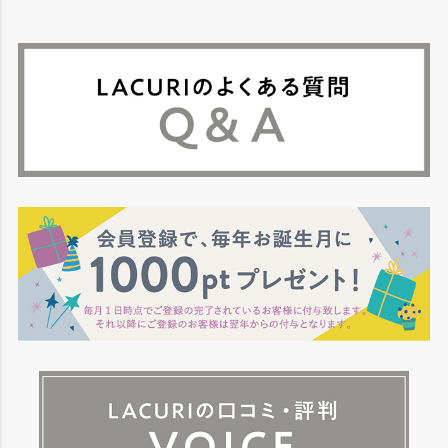
ジト
ップ
へ