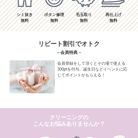
シミ抜き
ボタン修理
毛玉取り
再仕上げ
無料
無料
無料
無料
リピート割引でオトク
－会員特典－
会員登録をして頂くとその場で使える
300ptを付与。誕生日などイベントに応
じてポイントがもらえる！
クリーニングの
こんなお悩みありませんか？