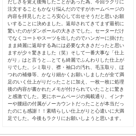
だしさを覚え後悔したことがあった為、今回ラクリに
注文することもかなり悩んだのですがホームページの
内容を拝見したところ安心して出せそうだと思いお願
いすることに決めました。返却されてきてまず最初に
驚いたのがダンボールの大きさでした。セーターだけ
でなくコートやスーツを出したのでハンガーに掛けた
まま綺麗に返却する為には必要な大きさだったと思い
ますが少々驚きました（笑）そして一番大事な「仕上
がり」はと言うと…とても綺麗でふんわりした仕上が
りでした。シミ取り、襟・袖口の汚れ、毛玉取り、ほ
つれの補修等、かなり細かくお願いしましたが全て満
足のいく仕上がりだったことに加え、一枚一枚に処理
後の内容が書かれたメモが付けられていたことに驚き
と感激でした。更にホームページの掲載通り、インナ
ーや腰紐の付属がノーカウントだったことが本当だっ
たのにも感謝！！素晴らしい仕上がりと心遣いに大満
足でした。今後もラクリにお願いしようと思います。