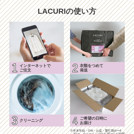
LACURIの使い方
インターネットで
衣類をつめて
ご注文
発送
ご希望の日時に
クリーニング
お届け
※年末年始・GW・お盆・繁忙期(4〜6
月)は、クリーニングのお届けにお時間