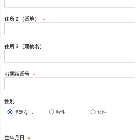
(
必
須
住所２（番地）
)
(
必
須
住所３（建物名）
)
お電話番号
(
必
須
性別
)
指定なし
男性
女性
生年月日