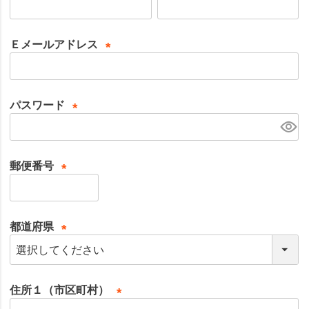
(
必
須
Ｅメールアドレス
)
(
必
須
パスワード
)
(
必
須
郵便番号
)
(
必
須
都道府県
)
(
必
須
住所１（市区町村）
)