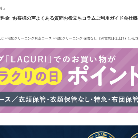
リ」
・料金
お客様の声
よくある質問
お役立ちコラム
ご利用ガイド
会社概
選ぶ
宅配クリーニング10点コース
宅配クリーニング 保管なし（20営業日仕上げ）15点