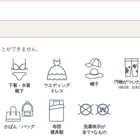
ことができません。
汚物がつい
帽子
下着・水着
ウエディング
（嘔吐物、血液
靴下
ドレス
かばん・バッグ
布団
洗濯表示が
寝具類
全て×なもの