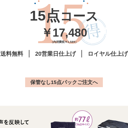
15点
コース
￥17,480
（内消費税￥1,589）
送料
無料
20営業日
仕上げ
ロイヤル
仕上げ
保管なし15点パックご注文へ