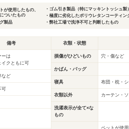
・ゴム引き製品（特にマッキントッシュ製
トが使用したもの、
についたもの
・極度に劣化したポリウレタンコーティン
グ製品
・弊社工場で洗浄不可と判断したもの
備考
衣類・状態
ァーは
損傷が
ひどいもの
穴・傷など
ェイクともに可
かばん・バッグ
袢など
寝具
布団・枕・シ
不可
衣類以外
カーテン・ソ
洗濯表示が
全て×な
もの
ペットが使用