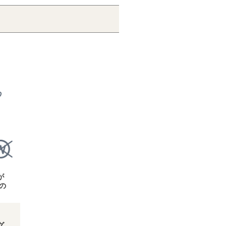
が
の
）
グ