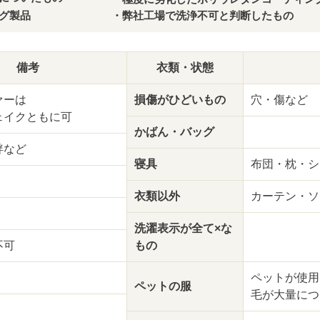
グ製品
・弊社工場で洗浄不可と判断したもの
備考
衣類・状態
ァーは
損傷が
ひどいもの
穴・傷など
ェイクともに可
かばん・バッグ
袢など
寝具
布団・枕・シ
衣類以外
カーテン・ソ
洗濯表示が
全て×な
不可
もの
ペットが使用
ペットの服
毛が大量につ