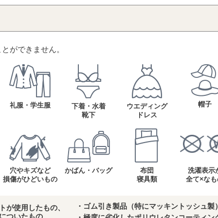
ことができません。
帽子
礼服・学生服
下着・水着
ウエディング
靴下
ドレス
穴やキズなど
かばん・バッグ
布団
洗濯表示
損傷がひどいもの
寝具類
全て×なも
・ゴム引き製品（特にマッキントッシュ製
トが使用したもの、
についたもの
・極度に劣化したポリウレタンコーティン