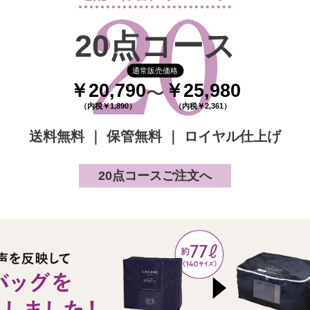
20点コース
通常販売価格
￥20,790
￥25,980
〜
（内税￥1,890）
（内税￥2,361）
送料無料 ｜ 保管無料 ｜ ロイヤル仕上げ
20点コースご注文へ