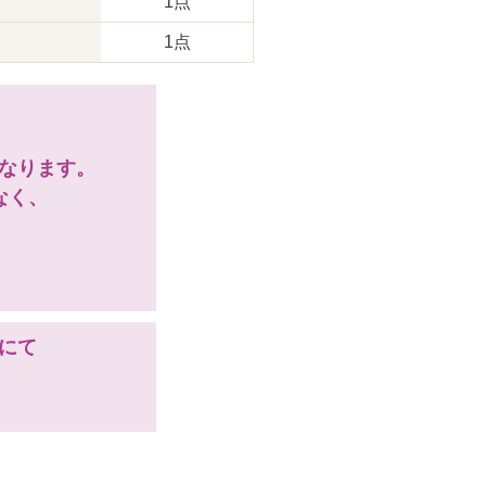
1点
1点
となります。
なく、
にて