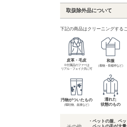
取扱除外品について
下記の商品はクリーニングする
皮革・毛皮
和服
※付属品のファーは
（着物・長襦袢など）
リアル・フェイク共に可
濡れた
汚物がついたもの
状態のもの
（嘔吐物、血液など）
・ペットの服、ペッ
ペットの毛が大量
その他