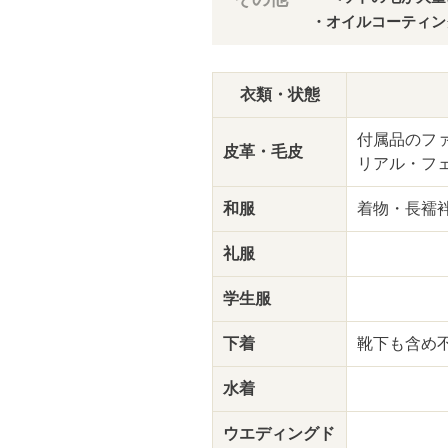
・オイルコーティン
衣類・状態
付属品のフ
皮革・毛皮
リアル・フ
和服
着物・長襦
礼服
学生服
下着
靴下も含め
水着
ウエディング
ド