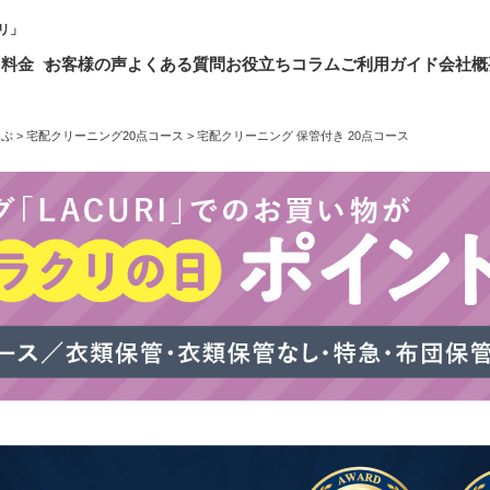
リ」
・料金
お客様の声
よくある質問
お役立ちコラム
ご利用ガイド
会社概
選ぶ
宅配クリーニング20点コース
宅配クリーニング 保管付き 20点コース