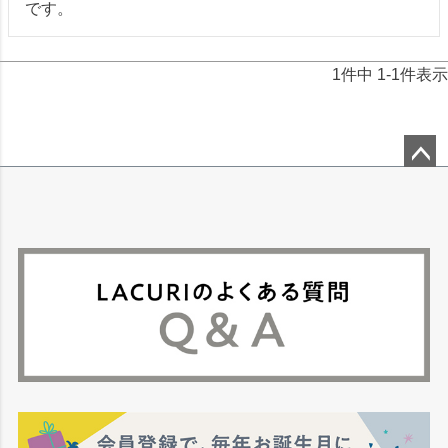
1
件中
1
-
1
件表示
ペー
ジト
ップ
へ