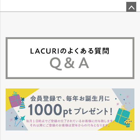
ペー
ジト
ップ
へ