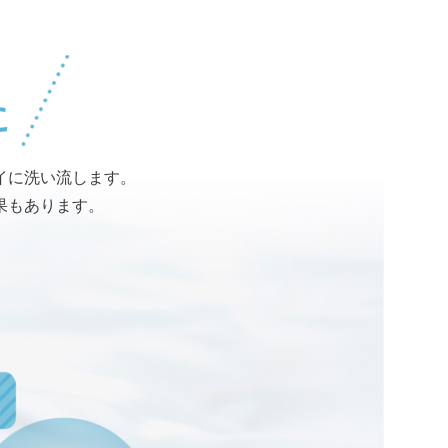
に
イに洗い流します。
果もあります。