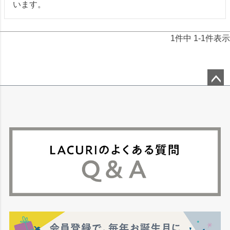
います。
1
件中
1
-
1
件表示
ペー
ジト
ップ
へ