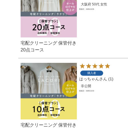
大阪府
50代
女性
投稿日
2025/12/25
宅配クリーニング 保管付き
20点コース
購入者
はっちゃん
1
非公開
投稿日
2025/12/23
宅配クリーニング 保管付き