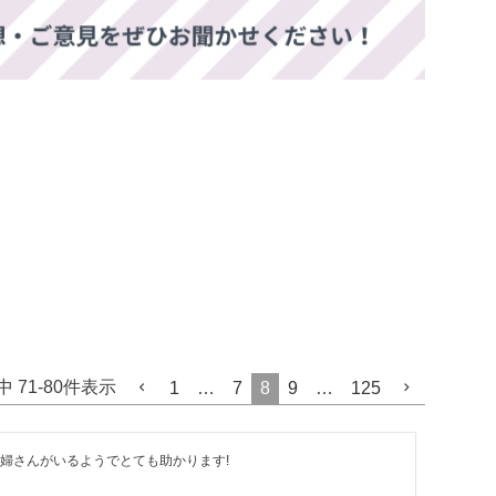
中
71
-
80
件表示
1
…
7
8
9
…
125
婦さんがいるようでとても助かります!