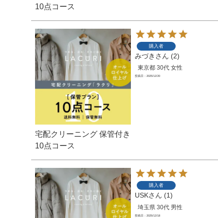
10点コース
購入者
みづき
2
東京都
30代
女性
投稿日
2025/12/20
宅配クリーニング 保管付き
10点コース
購入者
USK
1
埼玉県
30代
男性
投稿日
2025/12/18