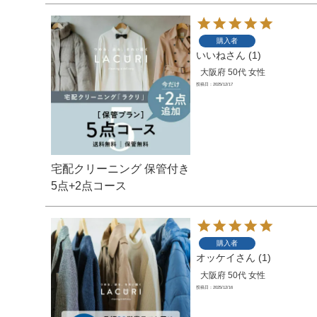
購入者
いいね
1
大阪府
50代
女性
投稿日
2025/12/17
宅配クリーニング 保管付き
5点+2点コース
購入者
オッケイ
1
大阪府
50代
女性
投稿日
2025/12/16