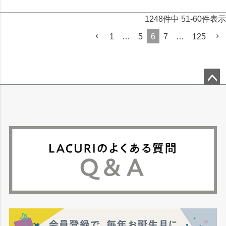
1248
件中
51
-
60
件表示
1
…
5
6
7
…
125
ペー
ジト
ップ
へ