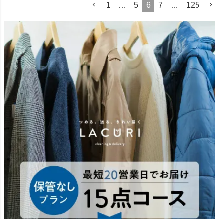
1
…
5
6
7
…
125