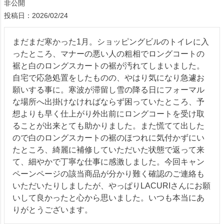
非公開
投稿日
2026/02/24
まだまだ寒かった1月。ショッピングビルのトイレに入
ったところ、マナーの悪い人の粗相でロングコートの
裾と白のロングスカートの裾が汚れてしまいました。
自宅で応急処置をしたものの、やはり気になり急遽お
願いする事に。寒波が滞留し雪の降る日にフォーマル
な場所へ出掛けなければならず困っていたところ、予
想よりも早く仕上がり外出前にロングコートを受け取
ることが出来とても助かりました。また慌てて出した
ので白のロングスカートの裾のほつれに気付かずにい
たところ、綺麗に補修していただいた状態で返って来
て、細やかで丁寧な仕事に感激しました。今回キャン
ペーンページの該当商品が分かり難く確認のご連絡も
いただいたりしましたが、やっぱりLACURIさんにお願
いして良かったと心から思いました。いつも本当にあ
りがとうございます。