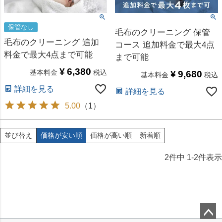
保管なし
毛布のクリーニング 保管
毛布のクリーニング 追加
コース 追加料金で最大4点
料金で最大4点まで可能
まで可能
¥
6,380
基本料金
税込
¥
9,680
基本料金
税込
詳細を見る
詳細を見る
5.00
（
1
）
価格が安い順
価格が高い順
新着順
並び替え
2
件中
1
-
2
件表示