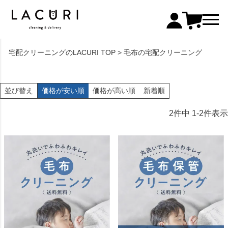
宅配クリーニングのLACURI TOP
毛布の宅配クリーニング
価格が安い順
価格が高い順
新着順
並び替え
2
件中
1
-
2
件表示