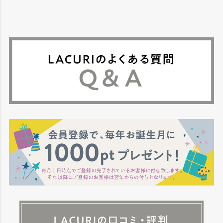
ペー
ジト
ップ
へ